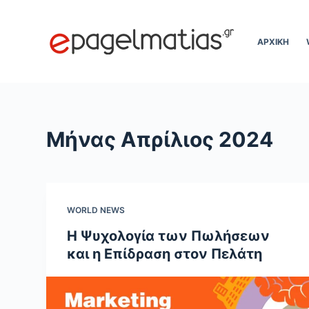
Μ
ε
ΑΡΧΙΚΗ
τ
ά
β
α
σ
Μήνας
Απρίλιος 2024
η
σ
τ
ο
WORLD NEWS
π
ε
Η Ψυχολογία των Πωλήσεων
ρ
και η Επίδραση στον Πελάτη
ι
ε
χ