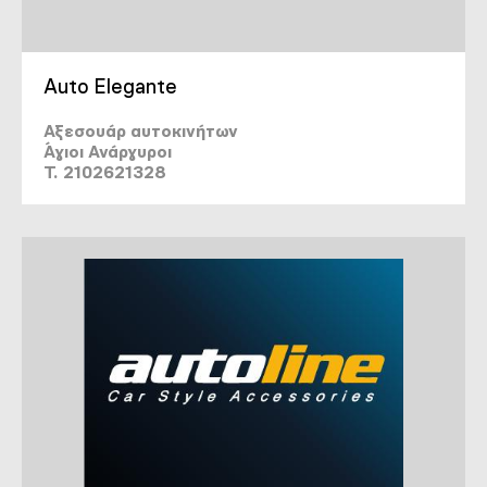
Auto Elegante
Αξεσουάρ αυτοκινήτων
Άγιοι Ανάργυροι
T. 2102621328