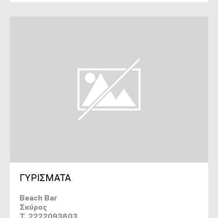
ΓΥΡΙΣΜΑΤΑ
Beach Bar
Σκύρος
T. 2222093803