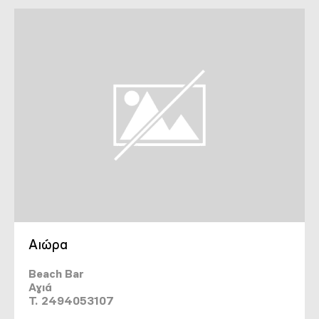
Αιώρα
Beach Bar
Αγιά
T. 2494053107