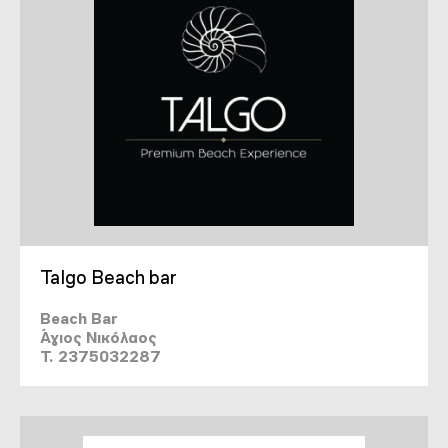
Talgo Beach bar
Beach Bar
Άγιος Νικόλαος
T. 2375032287