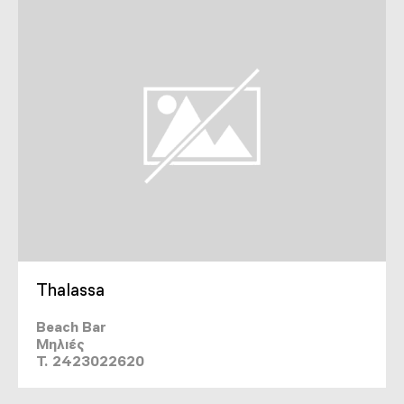
Thalassa
Beach Bar
Μηλιές
T. 2423022620