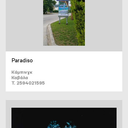
Paradiso
Κάμπινγκ
Καβάλα
T. 2594021595