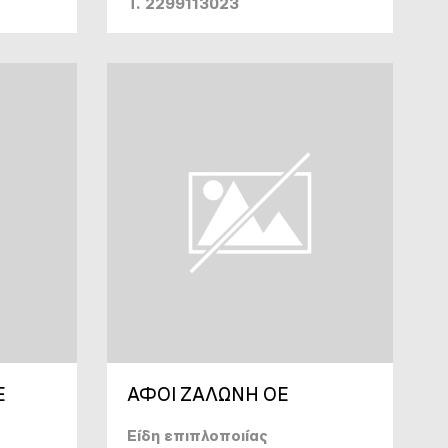
T. 2299113023
Ε
ΑΦΟΙ ΖΑΛΩΝΗ ΟΕ
Είδη επιπλοποιίας