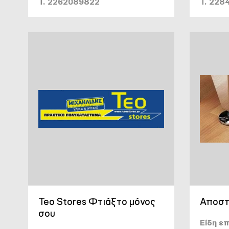
T. 2262089822
T. 22
Teo Stores Φτιάξτο μόνος
Αποστ
σου
Είδη ε