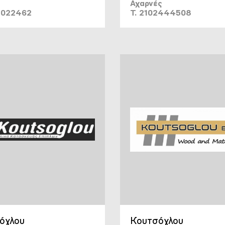
Αχαρνές
2022462
T. 2102444508
όγλου
Κουτσόγλου