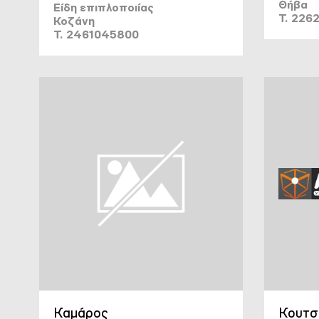
Θήβα
Είδη επιπλοποιίας
T. 226
Κοζάνη
T. 2461045800
Καμάρος
Κουτσ