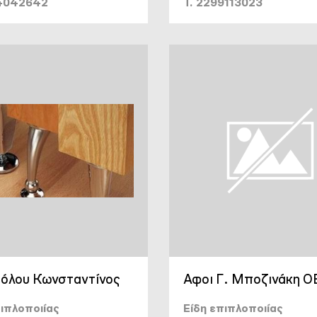
84042642
T. 2299113023
όλου Κωνσταντίνος
Αφοι Γ. Μποζινάκη Ο
πιπλοποιίας
Είδη επιπλοποιίας