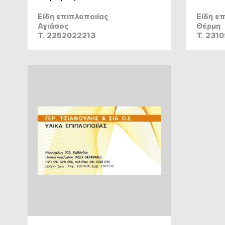
Είδη επιπλοποιίας
Είδη ε
Αγιάσος
Θέρμη
T. 2252022213
T. 231