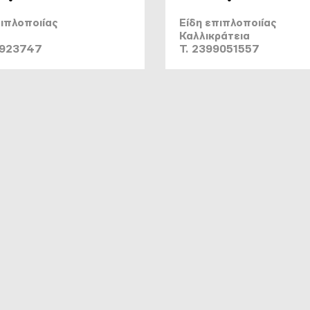
πιπλοποιίας
Είδη επιπλοποιίας
Καλλικράτεια
0923747
T. 2399051557