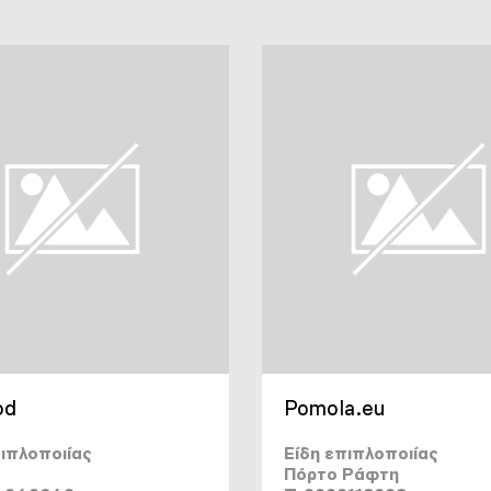
od
Pomola.eu
πιπλοποιίας
Είδη επιπλοποιίας
Πόρτο Ράφτη