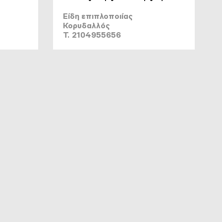
Είδη επιπλοποιίας
Κορυδαλλός
T. 2104955656