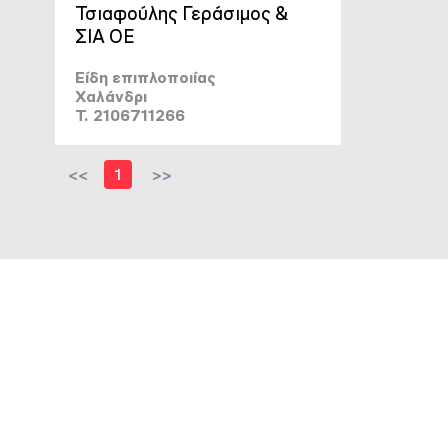
Τσιαφούλης Γεράσιμος &
ΣΙΑ ΟΕ
Είδη επιπλοποιίας
Χαλάνδρι
T. 2106711266
<<
1
>>