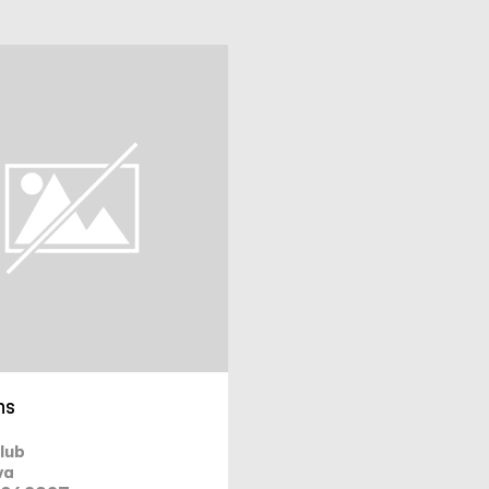
ns
lub
να