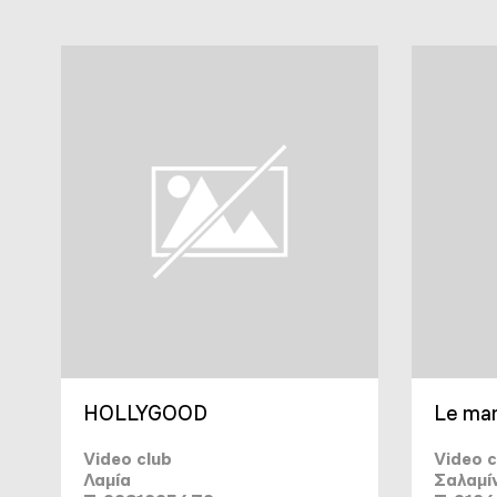
HOLLYGOOD
Le ma
Video club
Video c
Λαμία
Σαλαμί