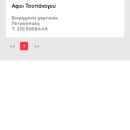
Αφοι Τσοπάνογου
Βιομηχανία χαρτικών
Πετρούπολη
T. 210 5058446
<<
1
>>