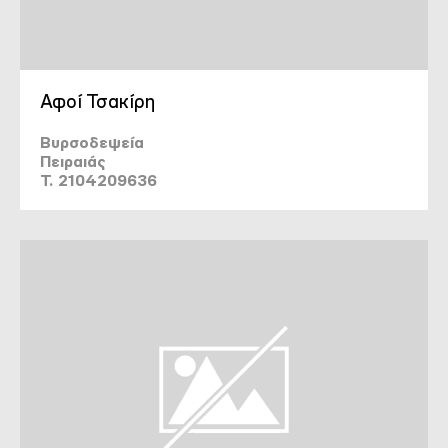
Αφοί Τσακίρη
Βυρσοδεψεία
Πειραιάς
T. 2104209636