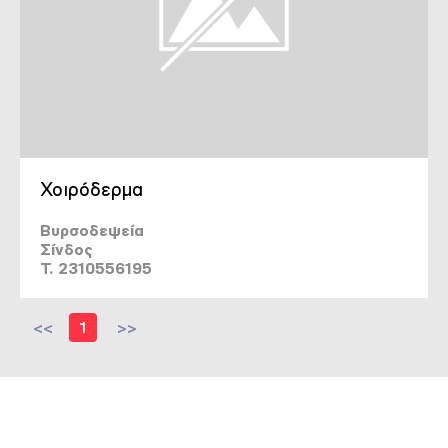
Χοιρόδερμα
Βυρσοδεψεία
Σίνδος
T. 2310556195
<<
1
>>