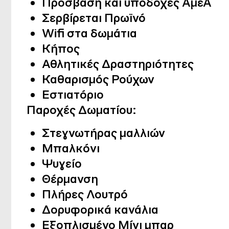
Πρόσβαση και υποδοχές ΑμεΑ
Σερβίρεται Πρωϊνό
Wifi στα δωμάτια
Κήπος
Αθλητικές Δραστηριότητες
Καθαρισμός Ρούχων
Εστιατόριο
Παροχές Δωματίου:
Στεγνωτήρας μαλλιών
Μπαλκόνι
Ψυγείο
Θέρμανση
Πλήρες Λουτρό
Δορυφορικά κανάλια
Εξοπλισμένο Μίνι μπαρ