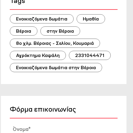
Tags
Ενοικιαζόμενα δωμάτια
Ημαθία
Βέροια
στην Βέροια
8o χλμ. Βέροιας - Σελίου, Κουμαριά
Αγρόκτημα Καψάλη
2331044471
Ενοικιαζόμενα δωμάτια στην Βέροια
Φόρμα επικοινωνίας