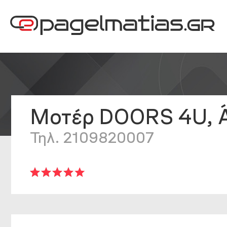
Μοτέρ DOORS 4U, Ά
Τηλ. 2109820007