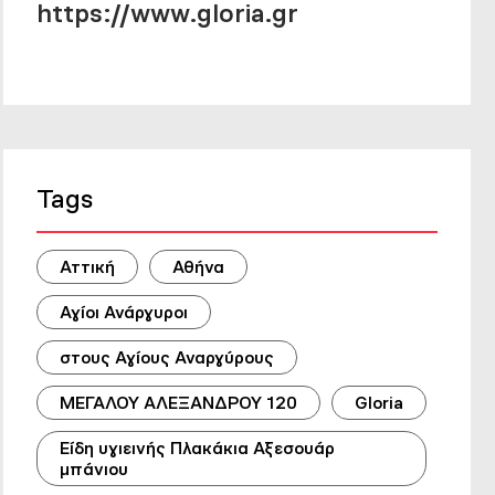
https://www.gloria.gr
Tags
Αττική
Αθήνα
Αγίοι Ανάργυροι
στους Αγίους Αναργύρους
ΜΕΓΑΛΟΥ ΑΛΕΞΑΝΔΡΟΥ 120
Gloria
Είδη υγιεινής Πλακάκια Αξεσουάρ
μπάνιου