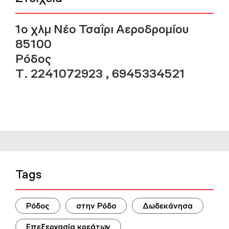
1ο χλμ Νέο Τσαΐρι Αεροδρομίου
85100
Ρόδος
Τ. 2241072923 , 6945334521
Tags
Ρόδος
στην Ρόδο
Δωδεκάνησα
Επεξεργασία κρεάτων