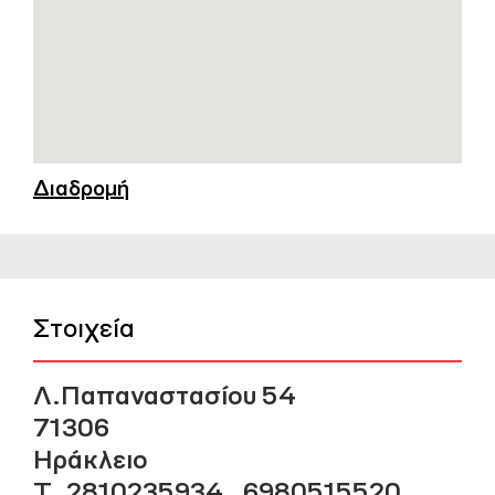
Διαδρομή
Στοιχεία
Λ.Παπαναστασίου 54
71306
Ηράκλειο
Τ. 2810235934 , 6980515520