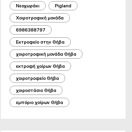
Νεοχωράκι
Pigland
Χοιροτροφική μονάδα
6986388797
Εκτροφείο στην Θήβα
χοιροτροφική μονάδα Θήβα
εκτροφή χοίρων Θήβα
χοιροτροφείο Θήβα
χοιροστάσιο Θήβα
εμπόριο χοίρων Θήβα