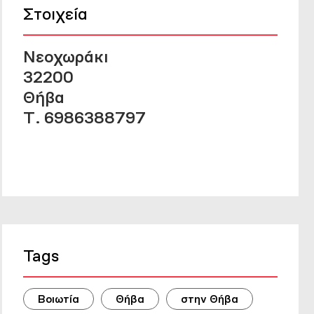
Στοιχεία
Νεοχωράκι
32200
Θήβα
Τ. 6986388797
Tags
Βοιωτία
Θήβα
στην Θήβα