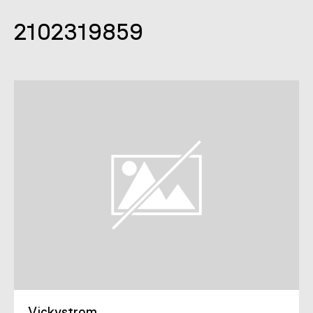
2102319859
Vickystrom