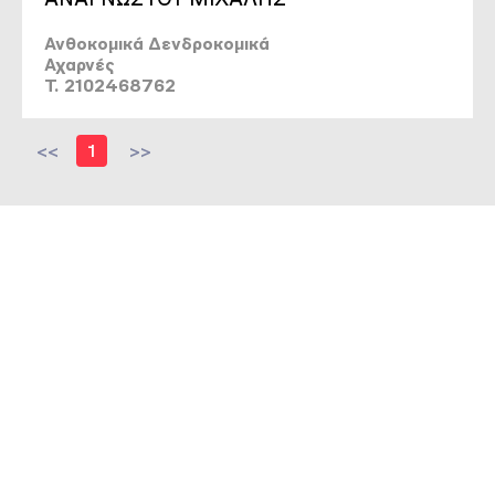
Ανθοκομικά Δενδροκομικά
Αχαρνές
T. 2102468762
<<
1
>>