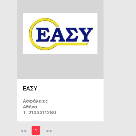
ΕΑΣΥ
Ασφάλειες
Αθήνα
T. 2103311280
<<
1
>>