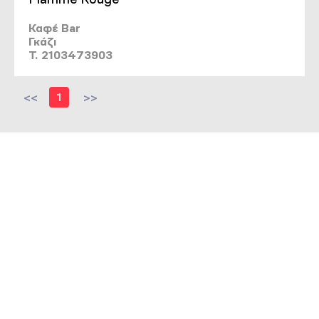
Καφέ Bar
Γκάζι
T. 2103473903
<<
1
>>