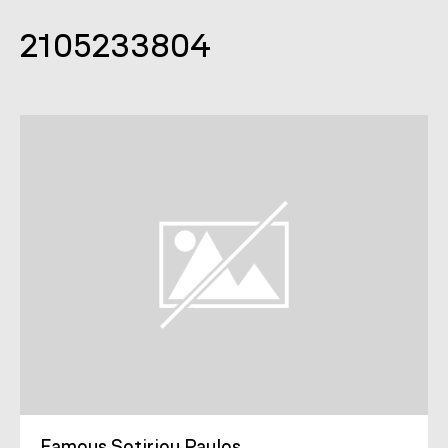
2105233804
Famous Sotiriou Paulos