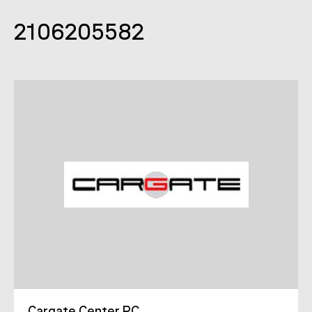
2106205582
Cargate Center PC