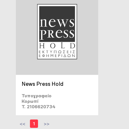
News Press Hold
Τυπογραφείο
Κορωπί
T. 2106620734
<<
1
>>