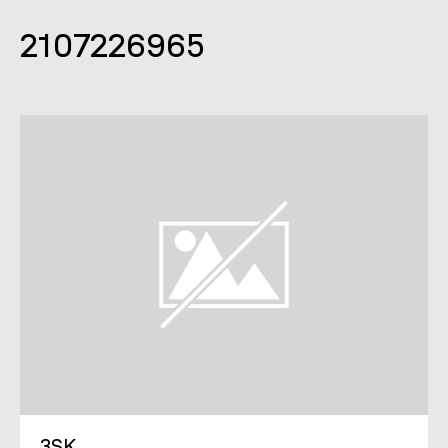
2107226965
3SK