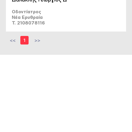
Οδοντίατρος
Νέα Ερυθραία
T. 2108078116
<<
1
>>