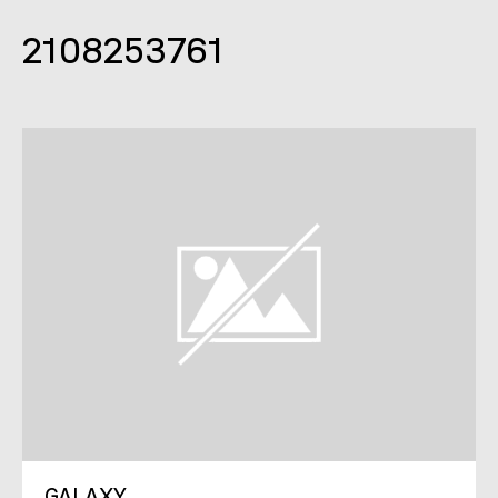
2108253761
GALAXY