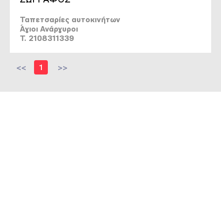
Ταπετσαρίες αυτοκινήτων
Άγιοι Ανάργυροι
T. 2108311339
<<
1
>>