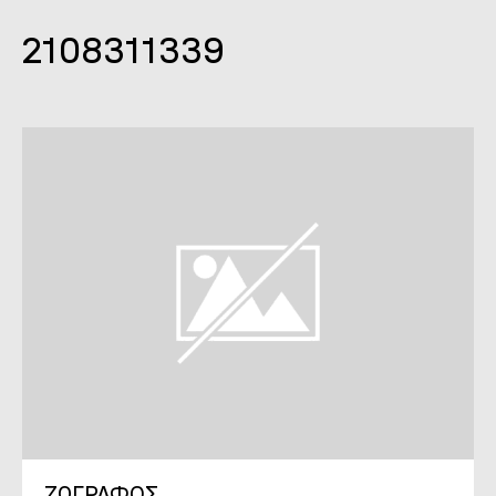
2108311339
ΖΩΓΡΑΦΟΣ