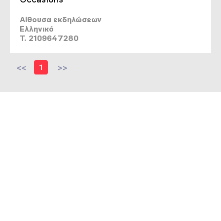
Αίθουσα εκδηλώσεων
Ελληνικό
T. 2109647280
<<
1
>>