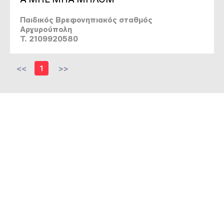
Παιδικός Βρεφονηπιακός σταθμός
Αργυρούπολη
T. 2109920580
<<
1
>>