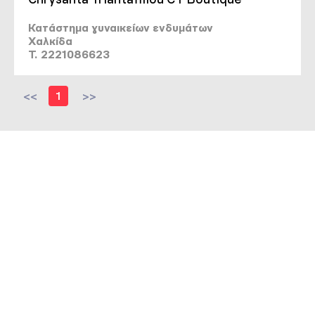
Κατάστημα γυναικείων ενδυμάτων
Χαλκίδα
T. 2221086623
<<
1
>>