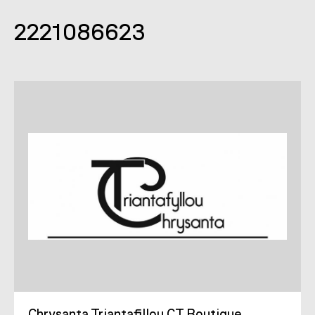
2221086623
Chrysanta Triantafillou CT Boutique