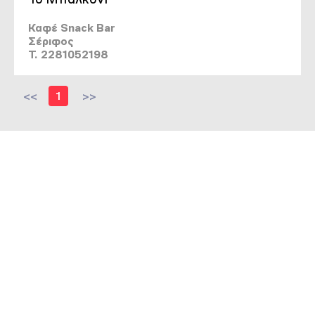
Καφέ Snack Bar
Σέριφος
T. 2281052198
<<
1
>>