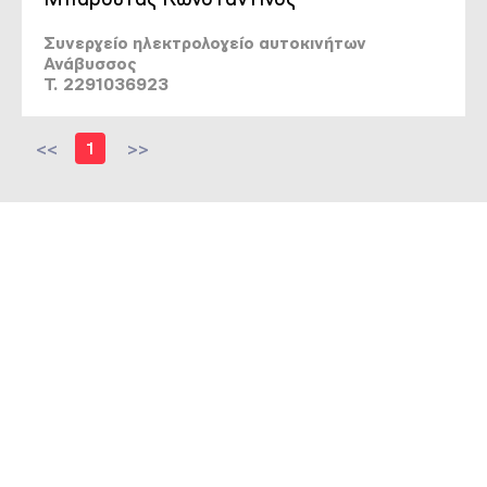
Συνεργείο ηλεκτρολογείο αυτοκινήτων
Ανάβυσσος
T. 2291036923
<<
1
>>