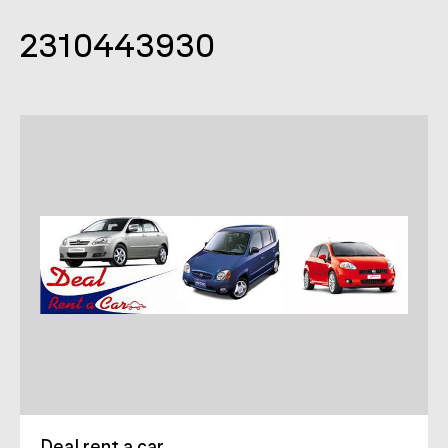
2310443930
Deal rent a car