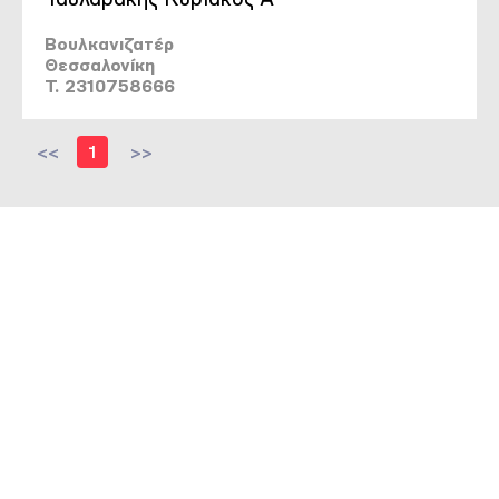
Βουλκανιζατέρ
Θεσσαλονίκη
T. 2310758666
<<
1
>>