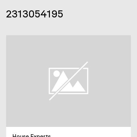
2313054195
House Εxperts