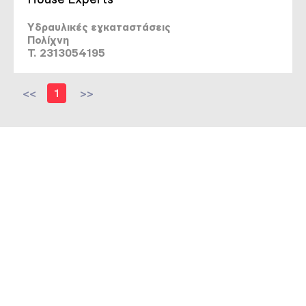
Υδραυλικές εγκαταστάσεις
Πολίχνη
T. 2313054195
<<
1
>>