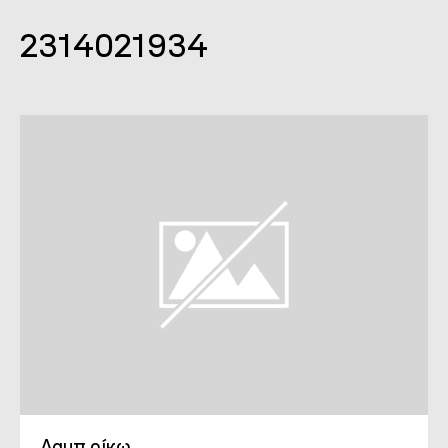
2314021934
Λαμπ οίκω