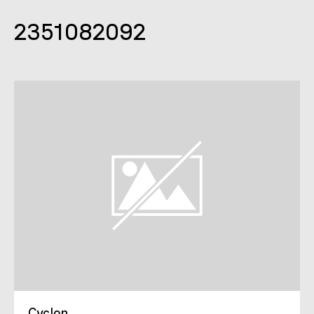
2351082092
Cyclon