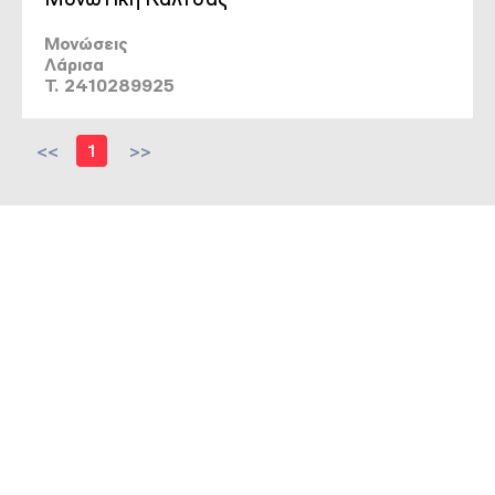
Μονώσεις
Λάρισα
T. 2410289925
<<
1
>>