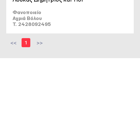
Φανοποιείο
Αγριά Βόλου
T. 2428092495
<<
1
>>