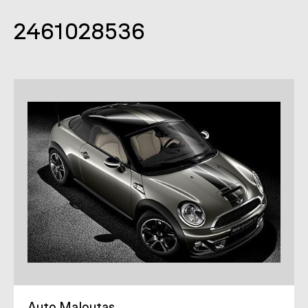
2461028536
Auto Maloutas