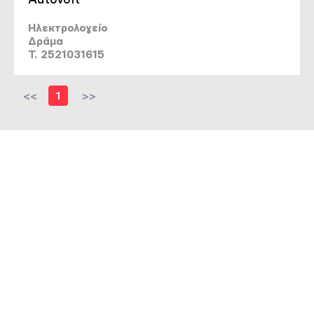
Ηλεκτρολογείο
Δράμα
T. 2521031615
<<
1
>>