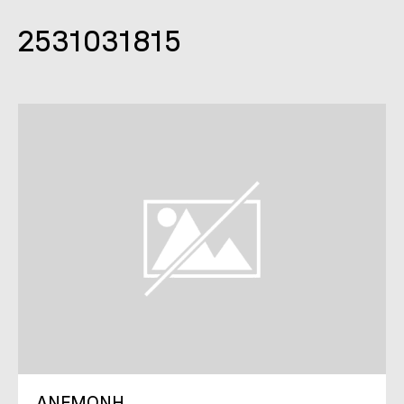
2531031815
ΑΝΕΜΟΝΗ