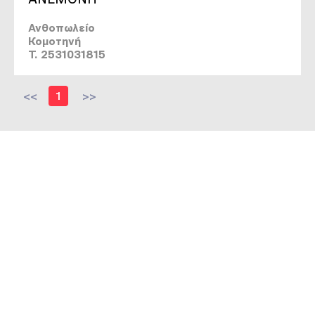
Ανθοπωλείο
Κομοτηνή
T. 2531031815
<<
1
>>