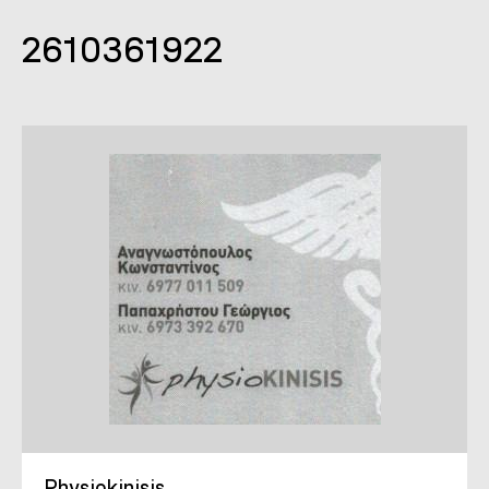
2610361922
Physiokinisis