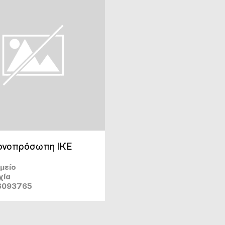
ονοπρόσωπη ΙΚΕ
μείο
χία
6093765