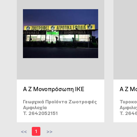
Α Ζ Μονοπρόσωπη ΙΚΕ
Α Ζ Μ
Γεωργικά Προϊόντα Ζωοτροφές
Τυροκο
Αμφιλοχία
Αμφιλο
T. 2642052151
T. 264
<<
1
>>