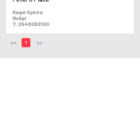
Καφέ Κρέπα
Νυδρί
T. 2645093100
<<
1
>>