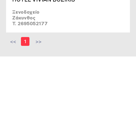
Ξενοδοχείο
Ζάκυνθος
T. 2695052177
<<
1
>>