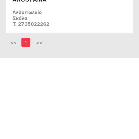
Ανθοπωλείο
Σκάλα
T. 2735022262
<<
1
>>