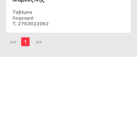
Ταβέρνα
Λυγουριό
T. 2753022062
<<
1
>>