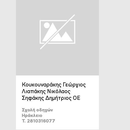
Κουκουναράκης Γεώργιος
Λιαπάκης Νικόλαος
Σηφάκης Δημήτριος ΟΕ
Σχολή οδηγών
Ηράκλειο
T. 2810316077