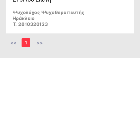
Ψυχολόγος Ψυχοθεραπευτής
Ηράκλειο
T. 2810320123
<<
1
>>