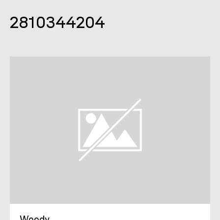
2810344204
Woody