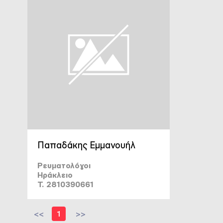
Παπαδάκης Εμμανουήλ
Ρευματολόγοι
Ηράκλειο
T. 2810390661
<<
1
>>