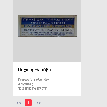
Πηγάκη Ελισάβετ
Γραφείο τελετών
Αρχάνες
T. 2810743777
<<
1
>>