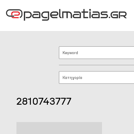
2810743777